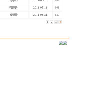
익투스
2011-05-28
661
정문용
2011-05-11
809
김형국
2011-03-31
657
1
2
3
4