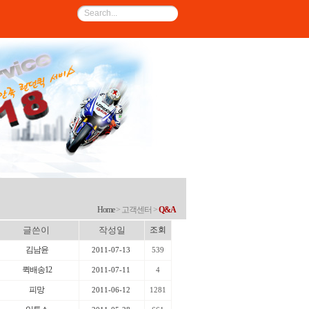
Home
> 고객센터 >
Q&A
글쓴이
작성일
조회
김남윤
2011-07-13
539
퀵배송12
2011-07-11
4
피망
2011-06-12
1281