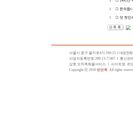
24시간 
3
문의합니
2
앗 첫인
1
서울시 중구 을지로4가 169-15
대표전화
I
사업자등록번호:209-13-77407
통신판매업
I
상호:오차퀵화물서비스 ㅣ 사이트명: 
Copyright ⓒ 2010
런던퀵
. All rights reserv