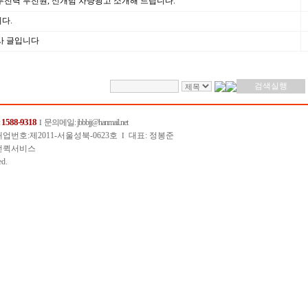
무전력 무전원, 신개념 차량광고 소개해 드립니다.
다.
사 글입니다
1588-9318
:
문의메일
: jbbbjj@hanmail.net
I
번호:제2011-서울성북-0623호
대표: 정봉준
I
런던퀵서비스
ed.