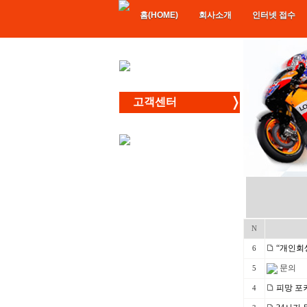
홈(HOME)
회사소개
인터넷 접수
고객센터
N
“개인회생
6
문의
5
피망 포
4