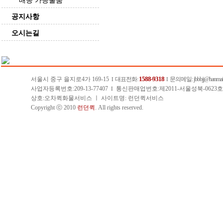
배송 가능물품
공지사항
오시는길
1588-9318
서울시 중구 을지로4가 169-15
대표전화:
문의메일
: jbbbjj@hanmail
I
I
사업자등록번호:209-13-77407
통신판매업번호:제2011-서울성북-0623
I
상호:오차퀵화물서비스 ㅣ 사이트명: 런던퀵서비스
Copyright ⓒ 2010
런던퀵
. All rights reserved.