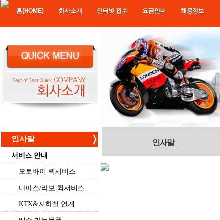
홈(HOME)
회사소개
인터넷 접수
요금안내
채용정보
인사말
인사말
서비스 안내
오토바이 퀵서비스
소화물 각종 서류 터미널 KTX고속 탁송 각종민원 인원보충 전문업체 입니다, 전문 오토바이 항시대기 24시 전문 전국 어디서나 런던퀵을 불러주세요 1588-9318 전화한통 OK 최첨단 gps관제 전국 5000여명 기사보유 (런던퀵) 신사적이고 깨끗한 처리 신뢰,믿음,양심까지 친절하게 배송하겠습니다. 이제 1588-9318 만 기억 하십시요
다마스/라보 퀵서비스
KTX&지하철 연계